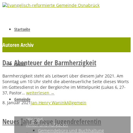
Startseite
Autoren Archiv
Das Abenteuer der Barmherzigkeit
Aktuell
Barmherzigkeit steht als Leitwort über diesem Jahr 2021. Am
Sonntag um 10 Uhr steht die abenteuerliche Seite dieses Worts
im Gottesdienst in der Bergkirche im Mittelpunkt (Lukas 6, 27-
37, Pastor…
weiterlesen →
Gemeinde
8. Januar 2021
Jan-Henry Wanink
Allgemein
Wir sind…
Neues Jahr & neue Jugendreferentin
Ämter und Aufgaben
Gemeindebüro und Buchhaltung