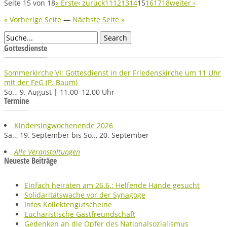
Seite 15 von 18
« Erste
‹ zurück
11
12
13
14
15
16
17
18
weiter ›
« Vorherige Seite
—
Nächste Seite »
Gottesdienste
Sommerkirche VI: Gottesdienst in der Friedenskirche um 11 Uhr
mit der FeG (P. Baum)
So.., 9. August | 11.00–12.00 Uhr
Termine
Kindersingwochenende 2026
Sa.., 19. September bis So.., 20. September
Alle Veranstaltungen
Neueste Beiträge
Einfach heiraten am 26.6.: Helfende Hände gesucht
Solidaritätswache vor der Synagoge
Infos Kollektengutscheine
Eucharistische Gastfreundschaft
Gedenken an die Opfer des Nationalsozialismus