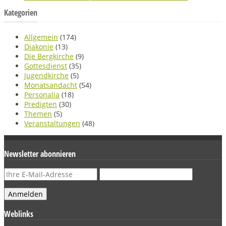
Kategorien
Allgemein
(174)
Diakonie
(13)
Die Bergkirche
(9)
Gottesdienst
(35)
Jugendkirche
(5)
Monatsandacht
(54)
Personalia
(18)
Predigten
(30)
Themen
(5)
Veranstaltungen
(48)
Newsletter abonnieren
Weblinks