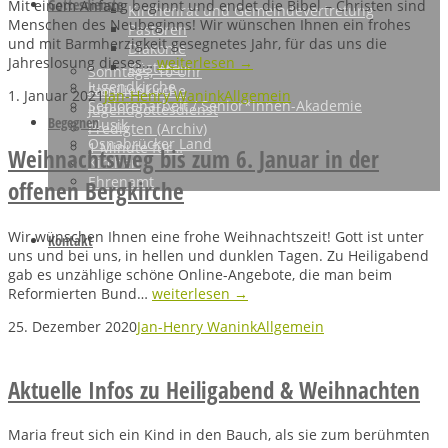
Gottesdienste
Mit einem Anfang beginnt und endet die Bibel – Christen sind
Kirchenrat und Gemeindevertretung
Menschen des Neubeginns! Wir wünschen Ihnen ein frohes
Pastoren
und mit Barmherzigkeit gesegnetes Jahr, für das uns die
Diakonie
Jahreslosung dieses…
weiterlesen →
Küsterei
Sonntags, 10 Uhr
Jugendkirche
Familienkirche
1. Januar 2021
Jan-Henry Wanink
Allgemein
Seniorenarbeit / Senior*innen-Akademie
Jugendgottesdienst
Begegnen
Musik
Predigten (Archiv)
Osnabrücker Land
1 Minute für…
Weihnachtsweg bis zum 6. Januar in der
Kirchen
Ehrenamt
offenen Bergkirche
Wir wünschen Ihnen eine frohe Weihnachtszeit! Gott ist unter
Kontakt
uns und bei uns, in hellen und dunklen Tagen. Zu Heiligabend
gab es unzählige schöne Online-Angebote, die man beim
Reformierten Bund…
weiterlesen →
25. Dezember 2020
Jan-Henry Wanink
Allgemein
Aktuelle Infos zu Heiligabend & Weihnachten
Maria freut sich ein Kind in den Bauch, als sie zum berühmten