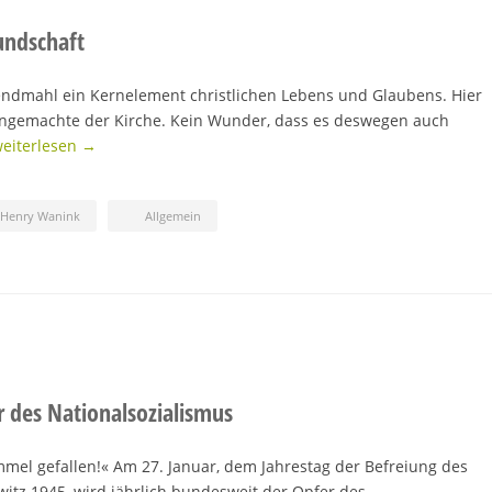
undschaft
endmahl ein Kernelement christlichen Lebens und Glaubens. Hier
ingemachte der Kirche. Kein Wunder, dass es deswegen auch
eiterlesen →
-Henry Wanink
Allgemein
 des Nationalsozialismus
mmel gefallen!« Am 27. Januar, dem Jahrestag der Befreiung des
itz 1945, wird jährlich bundesweit der Opfer des