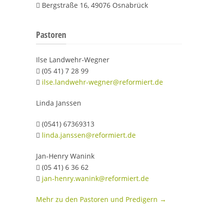
Bergstraße 16, 49076 Osnabrück

Pastoren
Ilse Landwehr-Wegner
(05 41) 7 28 99

ilse.landwehr-wegner@reformiert.de

Linda Janssen
(0541) 67369313

linda.janssen@reformiert.de

Jan-Henry Wanink
(05 41) 6 36 62

jan-henry.wanink@reformiert.de

Mehr zu den Pastoren und Predigern →