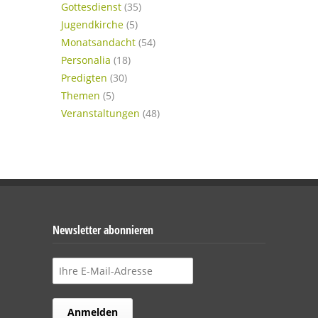
Gottesdienst
(35)
Jugendkirche
(5)
Monatsandacht
(54)
Personalia
(18)
Predigten
(30)
Themen
(5)
Veranstaltungen
(48)
Newsletter abonnieren