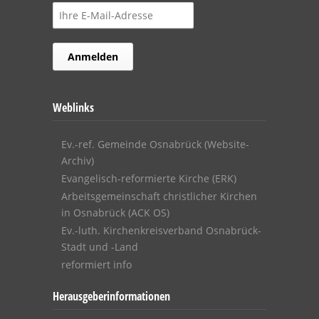
Weblinks
Ev.-ref. Gemeinde Osnabrück (Website-
Archiv)
Evangelisch-reformierte Kirche (ERK)
Arbeitsgemeinschaft christlicher Kirchen
in Osnabrück (ACK OS)
Ev.-luth. Kirchenkreisverband Osnabrück-
Stadt und -Land
reformiert info
Herausgeberinformationen