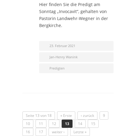
Hier finden Sie die Predigt am
Sonntag „Invocavit“, gehalten von
Pastorin Landwehr-Wegner in der
Bergkirche.
23. Februar 2021
Jan-Henry Wanink
Predigten
Seite 13 von 18
« Erste
‹ zurück
9
10
11
12
13
14
15
16
17
weiter ›
Letzte »