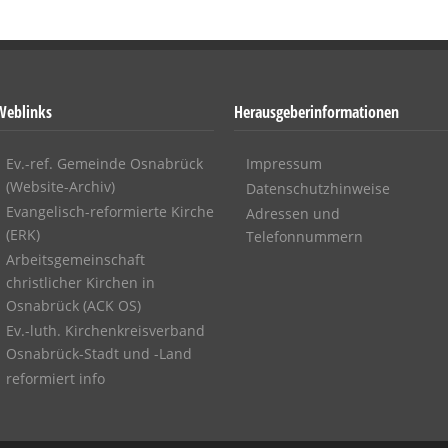
Weblinks
Herausgeberinformationen
Ev.-ref. Gemeinde Osnabrück
Impressum
(Website-Archiv)
Datenschutzhinweise
Evangelisch-reformierte Kirche
Adressen und
(ERK)
Telefonnummern
Arbeitsgemeinschaft
christlicher Kirchen in
Osnabrück (ACK OS)
Ev.-luth. Kirchenkreisverband
Osnabrück-Stadt und -Land
reformiert info