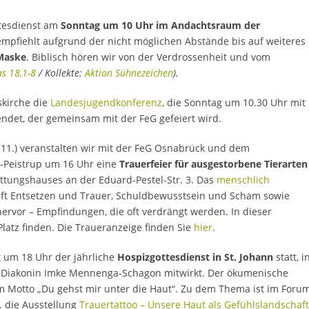
tesdienst am
Sonntag um 10 Uhr im Andachtsraum der
empfiehlt aufgrund der nicht möglichen Abstände bis auf weiteres
 Maske
. Biblisch hören wir von der Verdrossenheit und vom
s 18,1-8
/ Kollekte:
Aktion Sühnezeichen
).
skirche die
Landesjugendkonferenz
, die Sonntag um 10.30 Uhr mit
ndet, der gemeinsam mit der FeG gefeiert wird.
.11.) veranstalten wir mit der FeG Osnabrück und dem
-Peistrup um 16 Uhr eine
Trauerfeier für ausgestorbene Tierarten
attungshauses an der Eduard-Pestel-Str. 3. Das
menschlich
ft Entsetzen und Trauer, Schuldbewusstsein und Scham sowie
rvor – Empfindungen, die oft verdrängt werden. In dieser
 Platz finden. Die Traueranzeige finden Sie
hier
.
t um 18 Uhr der jährliche
Hospizgottesdienst in St. Johann
statt, i
Diakonin Imke Mennenga-Schagon mitwirkt. Der ökumenische
m Motto „Du gehst mir unter die Haut“. Zu dem Thema ist im Foru
 die Ausstellung
Trauertattoo – Unsere Haut als Gefühlslandschaft