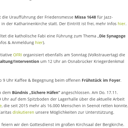
t die Uraufführung der Friedensmesse
Missa 1648
für Jazz-
n der Katharinenkirche statt. Der Eintritt ist frei, mehr Infos
hier
.
ltet die katholische Fabi eine Führung zum Thema „
Die Synagoge
(Infos & Anmeldung
hier
).
tiative
OFRI
organisiert ebenfalls am Sonntag (Volkstrauertag) die
altung/Intervention
um 12 Uhr an Osnabrücker Kriegerdenkmal
b 9 Uhr Kaffee & Begegnung beim offenen
Frühstück im Foyer
.
ch dem
Bündnis „Sichere Häfen“
angeschlossen. Am Do. 17.11.
9 Uhr auf dem Spitzboden der Lagerhalle über die aktuelle Arbeit
e
, die seit 2015 mehr als 16.000 Menschen in Seenot retten konnte
Caritas
diskutieren
unsere Möglichkeiten zur Unterstützung.
 feiern wir den Gottesdienst im großen Kirchsaal der Bergkirche.