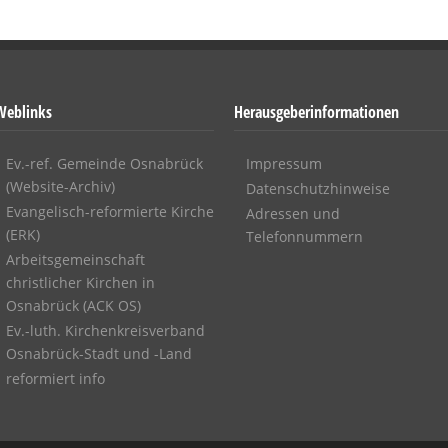
Weblinks
Herausgeberinformationen
Ev.-ref. Gemeinde Osnabrück
Impressum
(Website-Archiv)
Datenschutzhinweise
Evangelisch-reformierte Kirche
Adressen und
(ERK)
Telefonnummern
Arbeitsgemeinschaft
christlicher Kirchen in
Osnabrück (ACK OS)
Ev.-luth. Kirchenkreisverband
Osnabrück-Stadt und -Land
reformiert info