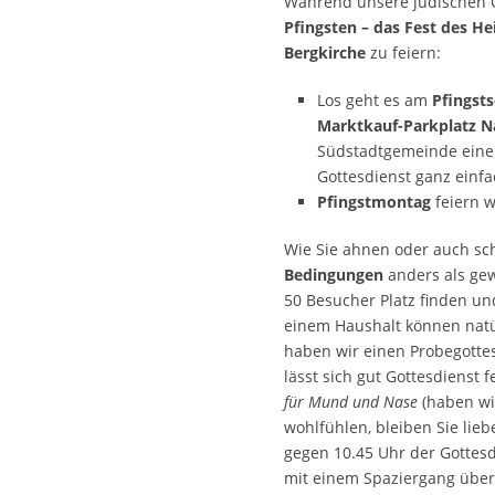
Während unsere jüdischen 
Pfingsten – das Fest des He
Bergkirche
zu feiern:
Los geht es am
Pfingst
Marktkauf-Parkplatz 
Südstadtgemeinde einen 
Gottesdienst ganz einfa
Pfingstmontag
feiern 
Wie Sie ahnen oder auch sc
Bedingungen
anders als ge
50 Besucher Platz finden un
einem Haushalt können natü
haben wir einen Probegotte
lässt sich gut Gottesdienst
für Mund und Nase
(haben wir
wohlfühlen, bleiben Sie lie
gegen 10.45 Uhr der Gottesd
mit einem Spaziergang über