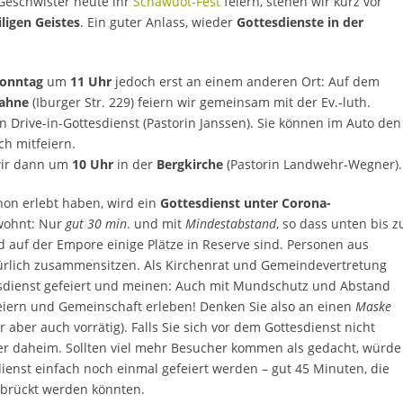
Geschwister heute ihr
Schawuot-Fest
feiern, stehen wir kurz vor
iligen Geistes
. Ein guter Anlass, wieder
Gottesdienste in der
sonntag
um
11 Uhr
jedoch erst an einem anderen Ort: Auf dem
Nahne
(Iburger Str. 229) feiern wir gemeinsam mit der Ev.-luth.
Drive-in-Gottesdienst (Pastorin Janssen). Sie können im Auto den
ch mitfeiern.
wir dann um
10 Uhr
in der
Bergkirche
(Pastorin Landwehr-Wegner).
hon erlebt haben, wird ein
Gottesdienst unter Corona-
wohnt: Nur
gut 30 min
. und mit
Mindestabstand
, so dass unten bis z
d auf der Empore einige Plätze in Reserve sind. Personen aus
rlich zusammensitzen. Als Kirchenrat und Gemeindevertretung
sdienst gefeiert und meinen: Auch mit Mundschutz und Abstand
 feiern und Gemeinschaft erleben! Denken Sie also an einen
Maske
 aber auch vorrätig). Falls Sie sich vor dem Gottesdienst nicht
ber daheim. Sollten viel mehr Besucher kommen als gedacht, würde
ienst einfach noch einmal gefeiert werden – gut 45 Minuten, die
brückt werden könnten.