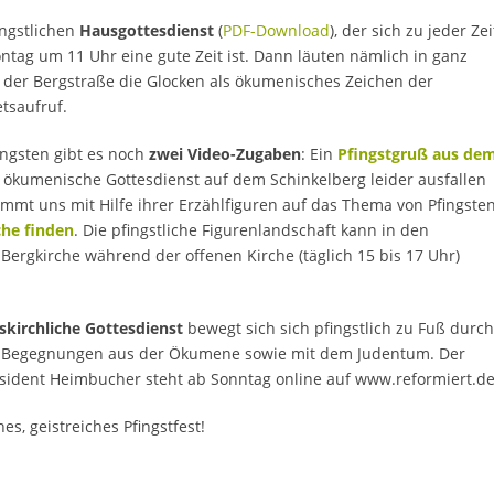
ingstlichen
Hausgottesdienst
(
PDF-Download
), der sich zu jeder Zei
ontag um 11 Uhr eine gute Zeit ist. Dann läuten nämlich in ganz
der Bergstraße die Glocken als ökumenisches Zeichen der
tsaufruf.
ingsten gibt es noch
zwei Video-Zugaben
: Ein
Pfingstgruß aus de
e ökumenische Gottesdienst auf dem Schinkelberg leider ausfallen
mmt uns mit Hilfe ihrer Erzählfiguren auf das Thema von Pfingste
he finden
. Die pfingstliche Figurenlandschaft kann in den
Bergkirche während der offenen Kirche (täglich 15 bis 17 Uhr)
skirchliche Gottesdienst
bewegt sich sich pfingstlich zu Fuß durch
it Begegnungen aus der Ökumene sowie mit dem Judentum. Der
äsident Heimbucher steht ab Sonntag online auf www.reformiert.de
s, geistreiches Pfingstfest!