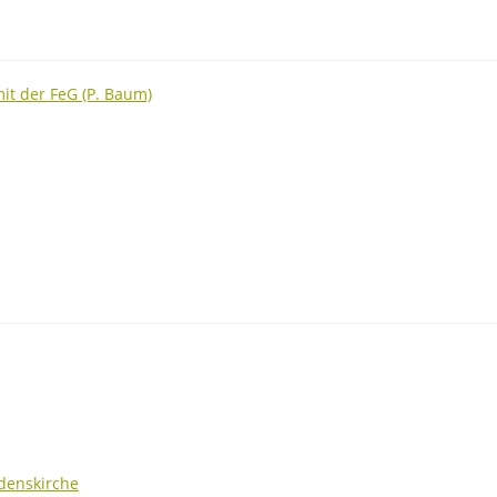
it der FeG (P. Baum)
denskirche