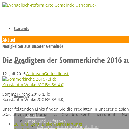
Startseite
Aktuell
Neuigkeiten aus unserer Gemeinde
Die Predigten der Sommerkirche 2016 
Aktuell
12. Juli 2016
Webteam
Gottesdienst
Sommerkirche 2016 (Bild:
Gemeinde
Konstantin Winkel/CC BY-SA 4.0)
Unter folgenden Links finden Sie die Predigten in unserer dies
„Gestatten, mein Name ist … – Osnabrücker Kirchen und ihre Na
Wir sind…
Ämter und Aufgaben
26. Juni: Berg (Diakon Dirk Hartung)
Gemeindebüro und Buchhaltung