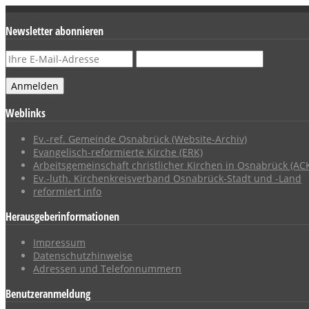
Newsletter abonnieren
Weblinks
Ev.-ref. Gemeinde Osnabrück (Website-Archiv)
Evangelisch-reformierte Kirche (ERK)
Arbeitsgemeinschaft christlicher Kirchen in Osnabrück (AC
Ev.-luth. Kirchenkreisverband Osnabrück-Stadt und -Land
reformiert info
Herausgeberinformationen
Impressum
Datenschutzhinweise
Adressen und Telefonnummern
Benutzeranmeldung