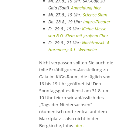
Mi. 27.8., 15 Uhr: SAK-Café zu
Gaia (Saal),
Anmeldung hier
Mi. 27.8., 19 Uhr:
Science Slam
Do. 28.8., 19 Uhr:
Impro-Theater
Fr. 29.8., 19 Uhr:
Kleine Messe
von B.O. Klein mit großem Chor
Fr. 29.8., 21 Uhr:
Nachtmusik: A.
Harenberg & L. Wehmeier
Nicht verpassen sollten Sie auch die
tolle Erzählfiguren-Ausstellung zu
Gaia im KiGo-Raum, die täglich von
16 bis 19 Uhr geöffnet ist! Den
Sonntagsgottesdienst am 31.8. um
10 Uhr feiern wir anlässlich des
„Tags der Niedersachsen“
ökumenisch und zentral auf dem
Marktplatz – also nicht in der
Bergkirche, Infos
hier
.