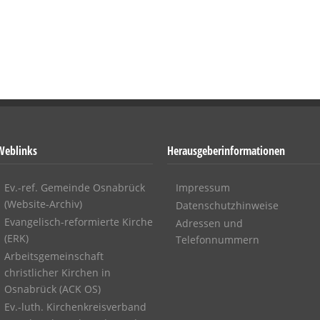
Weblinks
Herausgeberinformationen
Ev.-ref. Gemeinde Osnabrück
Impressum
(Website-Archiv)
Datenschutzhinweise
Evangelisch-reformierte Kirche
Adressen und
(ERK)
Telefonnummern
Arbeitsgemeinschaft
christlicher Kirchen in
Osnabrück (ACK OS)
Ev.-luth. Kirchenkreisverband