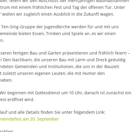
mber, feiern wir den Abschluss der mehrjährigen Baumaßnahmen
rum mit einem fröhlichen Fest und Tag der offenen Tür. Unter
wollen wir zugleich einen Ausblick in die Zukunft wagen.
 Ten-Sing-Gruppe der Jugendkirche werden für und mit uns
Gemeinde bieten Essen, Trinken und Spiele an, es wir einen
n.
nseren fertigen Bau und Garten präsentieren und fröhlich feiern –
! Den Nachbarn, die unseren Bau mit Lärm und Dreck geduldig
ndeten Gemeinden und Institutionen, die uns in der Bauzeit
t zuletzt unseren eigenen Leuten, die mit Humor den
haben.
 Wir beginnen mit Gottesdienst um 10 Uhr, danach ist zunächst ein
est eröffnet wird.
f und alle Details finden Sie unter folgendem Link:
emeindefest am 20. September
schling