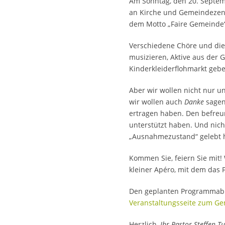
Am Sonntag, den 20. Septe
an Kirche und Gemeindezent
dem Motto „Faire Gemeinde“ 
Verschiedene Chöre und die
musizieren, Aktive aus der 
Kinderkleiderflohmarkt gebe
Aber wir wollen nicht nur u
wir wollen auch
Danke
sagen
ertragen haben. Den befreu
unterstützt haben. Und nich
„Ausnahmezustand“ gelebt 
Kommen Sie, feiern Sie mit!
kleiner Apéro, mit dem das F
Den geplanten Programmablau
Veranstaltungsseite zum G
Herzlich,
Ihr Pastor Steffen Tu