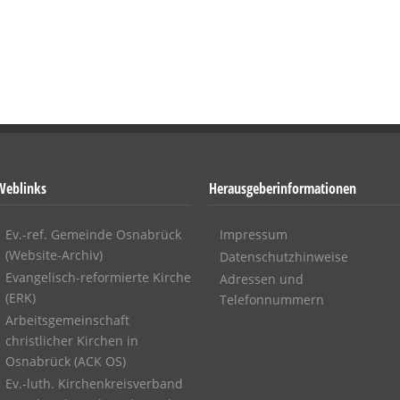
Weblinks
Herausgeberinformationen
Ev.-ref. Gemeinde Osnabrück
Impressum
(Website-Archiv)
Datenschutzhinweise
Evangelisch-reformierte Kirche
Adressen und
(ERK)
Telefonnummern
Arbeitsgemeinschaft
christlicher Kirchen in
Osnabrück (ACK OS)
Ev.-luth. Kirchenkreisverband